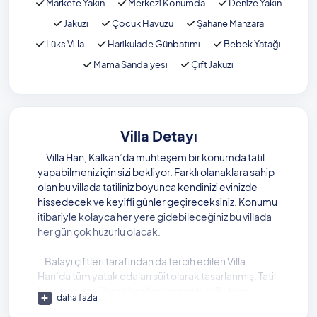
Markete Yakın
Merkezi Konumda
Denize Yakın
Jakuzi
Çocuk Havuzu
Şahane Manzara
Lüks Villa
Harikulade Günbatımı
Bebek Yatağı
Mama Sandalyesi
Çift Jakuzi
Villa Detayı
Villa Han, Kalkan’da muhteşem bir konumda tatil
yapabilmeniz için sizi bekliyor. Farklı olanaklara sahip
olan bu villada tatiliniz boyunca kendinizi evinizde
hissedecek ve keyifli günler geçireceksiniz. Konumu
itibariyle kolayca her yere gidebileceğiniz bu villada
her gün çok huzurlu olacak.
Balayı çiftleri tarafından da tercih edilen Villa
Han’da tüm yatak odaları süit olarak tasarlanmış. Tatil
boyunca en yüksek konforu sunan bu villa hem
daha fazla
kalabalık gruplar tarafından tercih ediliyor hem de