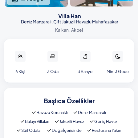
Villa Han
Deniz Manzaralı, Çift Jakuzili Havuzlu Muhafazakar
Kalkan , Akbel
6 Kişi
3 Oda
3 Banyo
Min. 3 Gece
Başlıca Özellikler
Havuzu Korunaklı
Deniz Manzaralı
Balayı Villaları
Jakuzili Havuz
Geniş Havuz
Süit Odalar
Doğa İçerisinde
Restorana Yakın