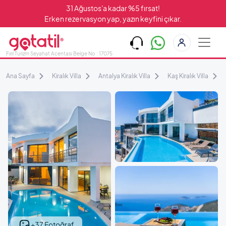
31 Ağustos'a kadar %5 fırsat!
Erken rezervasyon yap, yazın keyfini çıkar.
Fırıl Turizm Seyahat Acentası Belge No : 17075
Ana Sayfa
Kiralık Villa
Antalya Kiralık Villa
Kaş Kiralık Villa
+37 Fotoğraf