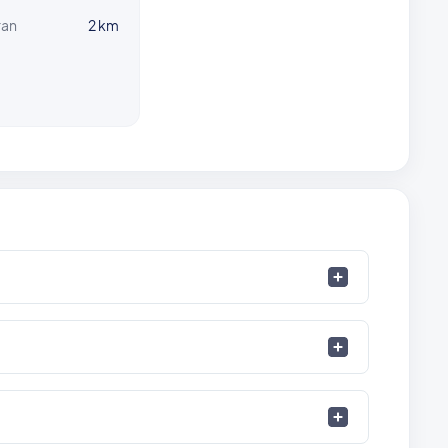
ran
2 km