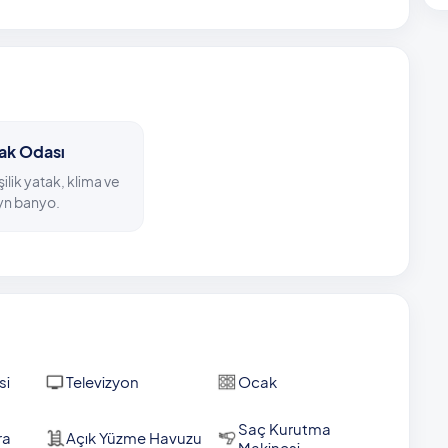
r mesafe kat ederek en yakın market ve restorana kolayca
beş kilometre, Kalkan kent merkezine yedi kilometre
ü plajlarına sekiz ile on kilometre arasında bir mesafede
tak Odası
jeneratör bulunmaktadır.
şilik yatak, klima ve
n banyo.
si
Televizyon
Ocak
Saç Kurutma
ra
Açık Yüzme Havuzu
Makinesi