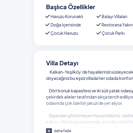
Başlıca Özellikler
Havuzu Korunaklı
Balayı Villaları
Doğa İçerisinde
Restorana Yakın
Çocuk Havuzu
Çocuk Parkı
Villa Detayı
Kalkan-Yeşilköy’de hayallerinizi süsleyecek 
doyacağınız bu eşsiz villada her odada konfor
Dört konuk kapasitesi ve iki süit yatak odasıyl
çekirdek aileler tarafından sıkça tercih ediliyo
odasında çok özel bir jakuzi de yer alıyor.
Dışarıdan görünmeyen havuz bölümü, tatiliniz
ediyor. Villada aynı zamanda, çocuklu misafirl
eğlenebileceğiniz bir langırt masası da bulunu
daha fazla