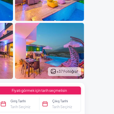
+37 Fotoğraf
Fiyatı görmek için tarih seçmelisin
Giriş Tarihi
Çıkış Tarihi
Tarih Seçiniz
Tarih Seçiniz