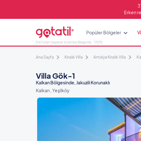
3
Erken re
Popüler Bölgeler
Vi
Fırıl Turizm Seyahat Acentası Belge No : 17075
Ana Sayfa
Kiralık Villa
Antalya Kiralık Villa
Ka
Villa Gök-1
Kalkan Bölgesinde, Jakuzili Korunaklı
Kalkan , Yeşilköy