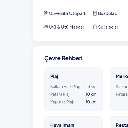
Güvenlikli Otopark
Buzdolabı
Ütü & Ütü Masası
Su Isıtıcısı
Çevre Rehberi
Plaj
Merk
Kalkan Halk Plajı
8 km
Kalka
Patara Plajı
10 km
Patara
Kaputaş Plajı
10 km
Havalimanı
Resta