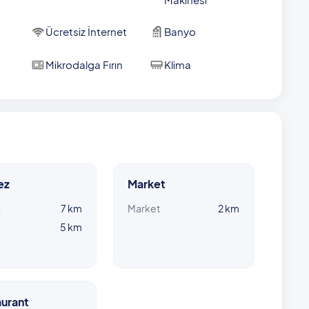
Ücretsiz İnternet
Banyo
Mikrodalga Fırın
Klima
ez
Market
n
7 km
Market
2 km
5 km
urant