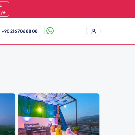
2
iye
+90 216 706 88 08