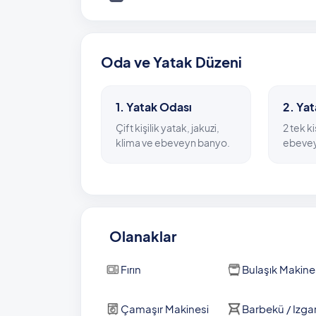
Villanızdan sadece iki kilometre gibi kısa bi
ulaşabilmek mümkün. Patara kent merkezine 
mesafede bulunan Villa Gök-1, bölgenin en ünl
Oda ve Yatak Düzeni
yer alıyor.
Havuz Ölçüleri : 4 m x 10 m x 1,5 m
1. Yatak Odası
2. Ya
NOT: Villamızda elektrik kesintilerine karşı 
Çift kişilik yatak, jakuzi,
2 tek ki
klima ve ebeveyn banyo.
ebevey
Olanaklar
Fırın
Bulaşık Makine
Çamaşır Makinesi
Barbekü / Izga