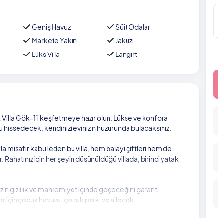
Geniş Havuz
Süit Odalar
Markete Yakın
Jakuzi
Lüks Villa
Langırt
Villa Gök-1’i keşfetmeye hazır olun. Lükse ve konfora
u hissedecek, kendinizi evinizin huzurunda bulacaksınız.
a misafir kabul eden bu villa, hem balayı çiftleri hem de
r. Rahatınız için her şeyin düşünüldüğü villada, birinci yatak
in gizlilik ve mahremiyet içinde geçeceğini garanti
er için çocuk havuzu, çocuk parkı ve ailecek
yor.