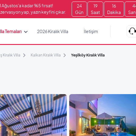
1 Ağustos'a kadar %5 fırsat!
24
19
16
4
zervasyon yap, yazın keyfini çıkar.
Gün
Saat
Dakika
San
lla Temaları
2026 Kiralık Villa
İletişim
ş Kiralık Villa
Kalkan Kiralık Villa
Yeşilköy Kiralık Villa