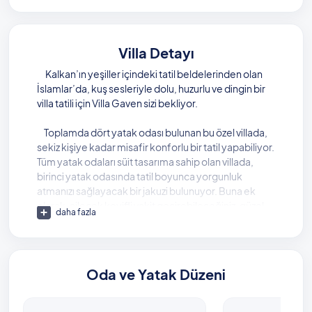
Villa Detayı
Kalkan’ın yeşiller içindeki tatil beldelerinden olan
İslamlar’da, kuş sesleriyle dolu, huzurlu ve dingin bir
villa tatili için Villa Gaven sizi bekliyor.
Toplamda dört yatak odası bulunan bu özel villada,
sekiz kişiye kadar misafir konforlu bir tatil yapabiliyor.
Tüm yatak odaları süit tasarıma sahip olan villada,
birinci yatak odasında tatil boyunca yorgunluk
atmanızı sağlayacak bir jakuzi bulunuyor. Buna ek
olarak, ailecek keyifli vakit geçirebileceğiniz, güzel
daha fazla
anılar biriktireceğiniz bir tenis ve langırt masası da
villada sizi bekliyor.
Oda ve Yatak Düzeni
Villanızın geniş yüzme havuzunda, doğa
manzarasının tadını çıkararak yüzüp güneşlenmek