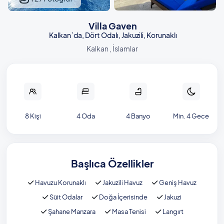
Villa Gaven
Kalkan`da, Dört Odalı, Jakuzili, Korunaklı
Kalkan , İslamlar
8 Kişi
4 Oda
4 Banyo
Min. 4 Gece
Başlıca Özellikler
Havuzu Korunaklı
Jakuzili Havuz
Geniş Havuz
Süit Odalar
Doğa İçerisinde
Jakuzi
Şahane Manzara
Masa Tenisi
Langırt