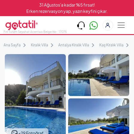
31 Ağustos'a kadar %5 fırsat!
Erken rezervasyon yap, yazın keyfini çıkar.
Fırıl Turizm Seyahat Acentası Belge No : 17075
Ana Sayfa
Kiralık Villa
Antalya Kiralık Villa
Kaş Kiralık Villa
+29 Fotoğraf