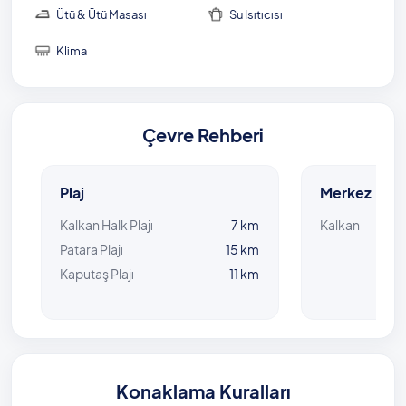
Ütü & Ütü Masası
Su Isıtıcısı
Klima
Çevre Rehberi
Plaj
Merkez
Kalkan Halk Plajı
7 km
Kalkan
Patara Plajı
15 km
Kaputaş Plajı
11 km
Konaklama Kuralları