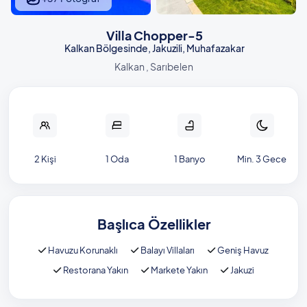
Villa Chopper-5
Kalkan Bölgesinde, Jakuzili, Muhafazakar
Kalkan , Sarıbelen
2 Kişi
1 Oda
1 Banyo
Min. 3 Gece
Başlıca Özellikler
Havuzu Korunaklı
Balayı Villaları
Geniş Havuz
Restorana Yakın
Markete Yakın
Jakuzi