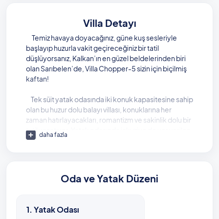
Villa Detayı
Temiz havaya doyacağınız, güne kuş sesleriyle
başlayıp huzurla vakit geçireceğiniz bir tatil
düşlüyorsanız, Kalkan’ın en güzel beldelerinden biri
olan Sarıbelen’de, Villa Chopper-5 sizin için biçilmiş
kaftan!
Tek süit yatak odasında iki konuk kapasitesine sahip
olan bu huzur dolu balayı villası, konuklarına her
zaman hatırlayacakları, romantizm ve sakinlik dolu bir
tatil yaşatıyor. Yatak odasında jakuziye de yer verilen
daha fazla
villada, konuklar kendilerini evinde hissederken aynı
zamanda yılın tüm yorgunluğunu dakikalar içinde
atabiliyor.
Oda ve Yatak Düzeni
Cıvıl cıvıl bir bahçe bölümü bulunan villada, korunaklı
ve dışarıdan görünmeyen bir havuz sizi bekliyor.
Muhafazakar misafirleri de memnun eden havuz
1. Yatak Odası
bölümü, misafirlerine konforlu ve rahat bir tatil