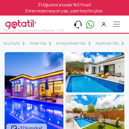
31 Ağustos'a kadar %5 fırsat!
Erken rezervasyon yap, yazın keyfini çıkar.
Fırıl Turizm Seyahat Acentası Belge No : 17075
Ana Sayfa
Kiralık Villa
Antalya Kiralık Villa
Kaş Kiralık Villa
+37 Fotoğraf