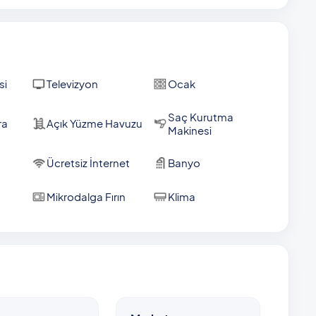
um 1 evcil hayvan kabul edilmektedir. Rezervasyon
alıdır.
si
Televizyon
Ocak
Saç Kurutma
ra
Açık Yüzme Havuzu
Makinesi
Ücretsiz İnternet
Banyo
Mikrodalga Fırın
Klima