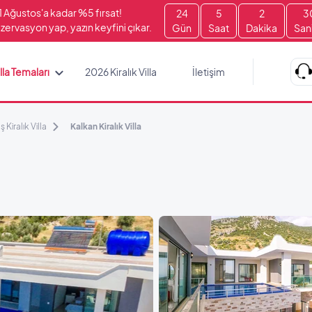
1 Ağustos'a kadar %5 fırsat!
24
5
2
2
zervasyon yap, yazın keyfini çıkar.
Gün
Saat
Dakika
San
lla Temaları
2026 Kiralık Villa
İletişim
ş Kiralık Villa
Kalkan Kiralık Villa