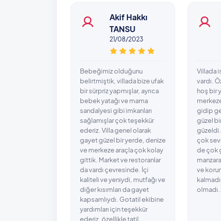
Akif Hakkı
TANSU
21/08/2023
Bebeğimiz olduğunu
Villada 
belirtmiştik, villada bize ufak
vardı. Ö
bir sürpriz yapmışlar, ayrıca
hoş bir 
bebek yatağı ve mama
merkeze 
sandalyesi gibi imkanları
gidip ge
sağlamışlar çok teşekkür
güzel bi
ederiz. Villa genel olarak
güzeldi
gayet güzel bir yerde, denize
çok sevd
ve merkeze araçla çok kolay
de çok g
gittik. Market ve restoranlar
manzara
da vardı çevresinde. İçi
ve koru
kaliteli ve yeniydi, mutfağı ve
kalmadı
diğer kısımları da gayet
olmadı.
kapsamlıydı. Gotatil ekibine
yardımları için teşekkür
ederiz, özellikle tatil