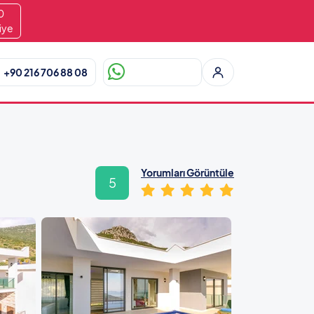
8
iye
+90 216 706 88 08
Yorumları Görüntüle
5