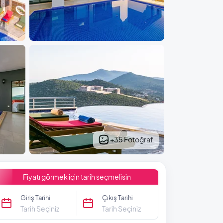
+35 Fotoğraf
Fiyatı görmek için tarih seçmelisin
Giriş Tarihi
Çıkış Tarihi
Tarih Seçiniz
Tarih Seçiniz