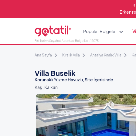
3
Erken re
Popüler Bölgeler
Vi
Fırıl Turizm Seyahat Acentası Belge No : 17075
Ana Sayfa
Kiralık Villa
Antalya Kiralık Villa
Ka
Villa Buselik
Korunaklı Yüzme Havuzlu, Site İçerisinde
Kaş , Kalkan