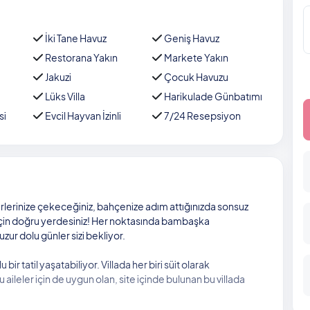
İki Tane Havuz
Geniş Havuz
Restorana Yakın
Markete Yakın
Jakuzi
Çocuk Havuzu
Lüks Villa
Harikulade Günbatımı
si
Evcil Hayvan İzinli
7/24 Resepsiyon
lerinize çekeceğiniz, bahçenize adım attığınızda sonsuz
il için doğru yerdesiniz! Her noktasında bambaşka
uzur dolu günler sizi bekliyor.
ir tatil yaşatabiliyor. Villada her biri süit olarak
ileler için de uygun olan, site içinde bulunan bu villada