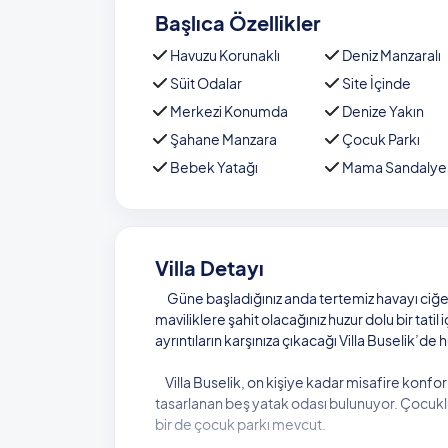
Başlıca Özellikler
Havuzu Korunaklı
Deniz Manzaralı
Süit Odalar
Site İçinde
Merkezi Konumda
Denize Yakın
Şahane Manzara
Çocuk Parkı
Bebek Yatağı
Mama Sandalye
Villa Detayı
Güne başladığınız anda tertemiz havayı ciğer
maviliklere şahit olacağınız huzur dolu bir tat
ayrıntıların karşınıza çıkacağı Villa Buselik’de h
Villa Buselik, on kişiye kadar misafire konforlu b
tasarlanan beş yatak odası bulunuyor. Çocuklu a
bir de çocuk parkı mevcut.