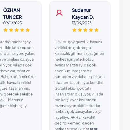
ÖZHAN
Sudenur
TUNCER
Kaycan D.
09/11/2023
13/09/2023
Aile
arad
istediğimiz her şey
Havuzu çok güzel iki havuzu
vil
zellikle konumu çok
var ikisi de çok hoştu
gibi
yerde, her yere yakın,
kalabalık gitmemize rağmen
herk
ve plajlara kolayca
herkes için yeterli oldu.
geçi
liniyor. Villada çok
Ayrıca manzarayı da çok
öze
r hava var, rahat ve
sevdik muhteşem bir
bay
. Bahçe bölümünü de
atmosfer var daha ilk girişten
gez
ik, havuzların ikisi
itibaren hissettiriyor kendini.
hav
üzel tasarlanmış,
Gotatil ekibi çok tatlı
yı görecek şekilde
insanlardan oluşuyor, villada
naklı. Memnun
bizi karşılayan kişilerden
ğımız hiçbir şey
rezervasyon ekibine kadar
.
herkes çok canayakın ve iyi
niyetliydi ❤️ Harika vakit
geçirdik emeği geçen
herkese teşekkürler ❤️ ❤️