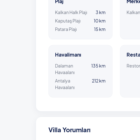
Plaj
Merk
Kalkan Halk Plajı
3 km
Kalka
Kaputaş Plajı
10 km
Patara Plajı
15 km
Havalimanı
Resta
Dalaman
135 km
Resto
Havaalanı
Antalya
212 km
Havaalanı
Villa Yorumları