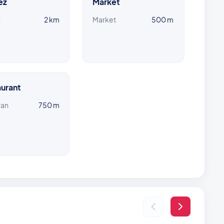
ez
Market
n
2 km
Market
500 m
urant
ran
750 m