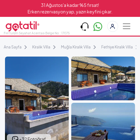
31 Ağustos'a kadar %5 fırsat!
Erken rezervasyon yap, yazın keyfini çıkar.
Fırıl Turizm Seyahat Acentası Belge No : 17075
Ana Sayfa
Kiralık Villa
Muğla Kiralık Villa
Fethiye Kiralık Villa
+32 Fotoğraf