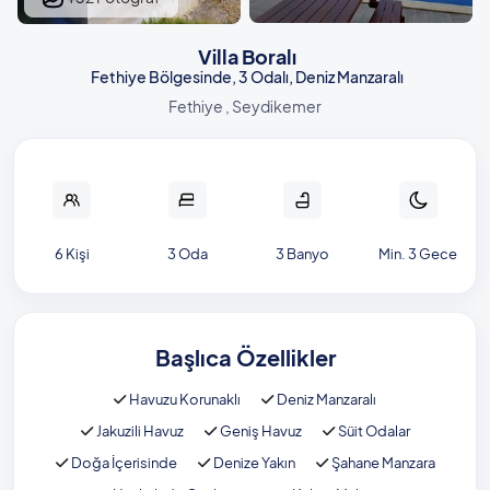
Villa Boralı
Fethiye Bölgesinde, 3 Odalı, Deniz Manzaralı
Fethiye , Seydikemer
6 Kişi
3 Oda
3 Banyo
Min. 3 Gece
Başlıca Özellikler
Havuzu Korunaklı
Deniz Manzaralı
Jakuzili Havuz
Geniş Havuz
Süit Odalar
Doğa İçerisinde
Denize Yakın
Şahane Manzara