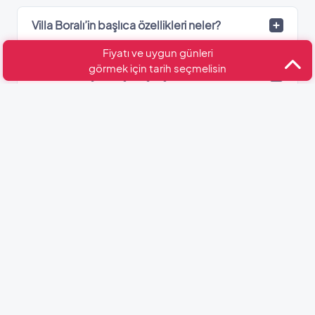
Villa Boralı’in başlıca özellikleri neler?
Fiyatı ve uygun günleri
görmek için tarih seçmelisin
Villa Boralı için giriş ve çıkış saatleri nelerdir?
Fiyata dahil olan hizmetler neler?
Villa Boralı havalimanı ve şehir merkezine ne
kadar uzaklıktadır?
Villa Boralı hangi bölgede?
Villa Boralı’de kaç adet banyo var?