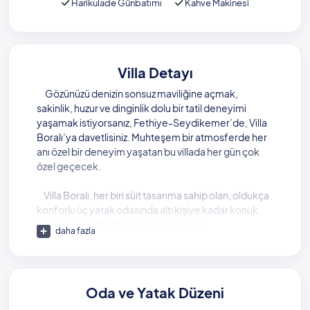
Harikulade Günbatımı
Kahve Makinesi
Villa Detayı
Gözünüzü denizin sonsuz maviliğine açmak,
sakinlik, huzur ve dinginlik dolu bir tatil deneyimi
yaşamak istiyorsanız, Fethiye-Seydikemer’de, Villa
Boralı’ya davetlisiniz. Muhteşem bir atmosferde her
anı özel bir deneyim yaşatan bu villada her gün çok
özel geçecek.
Villa Boralı, her biri süit tasarıma sahip olan, oldukça
konforlu üç yatak odasında altı kişiye kadar konuk
kabul ediyor. Misafirlerin her an huzurlu
daha fazla
hissedecekleri bu villada, jakuzili havuz ile stres atmak
oldukça keyifli olacak.
Muhteşem bir deniz manzarasıyla adeta büyüleyici
Oda ve Yatak Düzeni
bir atmosferi olan bu villada, sonsuzluk tasarımındaki