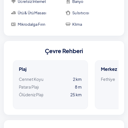
Ücretsiz İnternet
Banyo
Ütü & Ütü Masası
Su Isıtıcısı
Mikrodalga Fırın
Klima
Çevre Rehberi
Plaj
Merkez
Cennet Koyu
2 km
Fethiye
Patara Plajı
8 m
Ölüdeniz Plajı
25 km