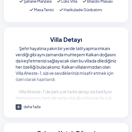
Şahane Manzara
Lüks Villa
Bilardo Masası
Masa Tenisi
Harikulade Günbatımı
Villa Detayı
Şehir hayatına yakın bir yerde tatil yapma imkanı
verdiği gibi aynı zamanda muhteşem Kalkan doğasını
da keşfetmenizi sağlayacak olan bu villada dilediğiniz
her özelliği bulacaksınız. Kalkan villalarımızdan olan
Villa Aheste-1, sizi ve sevdiklerinizi misafir etmek için
özel olarak hazırlandı.
Villa Aheste-1’de pek çok farklı detay sizi bekliyor.
Hem konumu hem de sahip olduğu imkanlar ile çok
farklı bir deneyim yaşatan bu villada konukların
daha fazla
konforu ve huzuru için gereken her şey düşünülmüş.
Villada yer alan beş farklı yatak odasının her birinde
ebeveyn banyosu mevcut. Yine aynı şekilde, tüm
odalar süit olarak tasarlanmış. Villa Rudaba-1, sahip