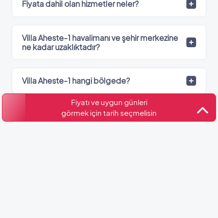
Fiyata dahil olan hizmetler neler?
Villa Aheste-1 havalimanı ve şehir merkezine
ne kadar uzaklıktadır?
Villa Aheste-1 hangi bölgede?
Fiyatı ve uygun günleri
görmek için tarih seçmelisin
Villa Aheste-1’de kaç adet banyo var?
Kültür ve Turizm Bakanlığı
Belge No: 07-600
Benzer Villalar