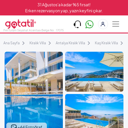
31 Ağustos'a kadar %5 fırsat!
Erken rezervasyon yap, yazın keyfini çıkar.
Fırıl Turizm Seyahat Acentası Belge No : 17075
Ana Sayfa
Kiralık Villa
Antalya Kiralık Villa
Kaş Kiralık Villa
+44 Fotoğraf