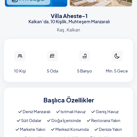
Villa Aheste-1
Kalkan`da, 10 Kişilik, Muhteşem Manzaralı
Kaş , Kalkan
10 Kişi
5 Oda
5 Banyo
Min. 5 Gece
Başlıca Özellikler
Deniz Manzaralı
Isıtmalı Havuz
Geniş Havuz
Süit Odalar
Doğa İçerisinde
Restorana Yakın
Markete Yakın
Merkezi Konumda
Denize Yakın