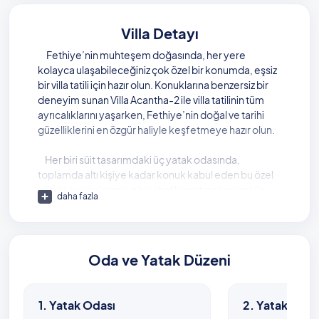
Villa Detayı
Fethiye’nin muhteşem doğasında, her yere
kolayca ulaşabileceğiniz çok özel bir konumda, eşsiz
bir villa tatili için hazır olun. Konuklarına benzersiz bir
deneyim sunan Villa Acantha-2 ile villa tatilinin tüm
ayrıcalıklarını yaşarken, Fethiye’nin doğal ve tarihi
güzelliklerini en özgür haliyle keşfetmeye hazır olun.
Her biri süit tasarımdaki üç yatak odasında,
toplamda altı kişiye kadar konuk kabul eden bu özel
villada evinizdeymiş gibi rahat hissetmek mümkün.
daha fazla
En konforlu mobilyalar ile donatılan villada, tatil
boyunca yorgunluk atmanız adına bir jakuziye de yer
veriliyor.
Oda ve Yatak Düzeni
Özel yüzme havuzunuz ile temiz havanın tadını
çıkararak güneşlenip yüzeceğiniz bir tatil sunan
villadan her yere kolayca ulaşabilmek de mümkün.
1. Yatak Odası
2. Yatak Odas