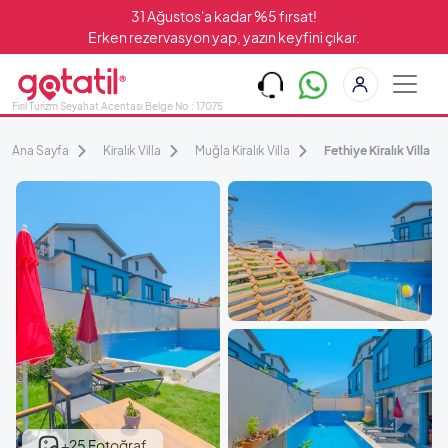
31 Ağustos'a kadar %5 fırsat!
Erken rezervasyon yap, yazın keyfini çıkar.
Fırıl Turizm Seyahat Acentası Belge No : 17075
Ana Sayfa
Kiralık Villa
Muğla Kiralık Villa
Fethiye Kiralık Villa
+25 Fotoğraf