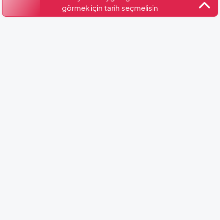
görmek için tarih seçmelisin
Kültür ve Turizm Bakanlığı
Belge No: 48-7561
Benzer Villalar