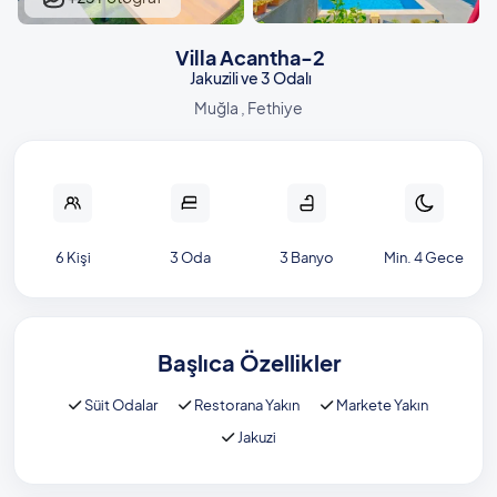
Villa Acantha-2
Jakuzili ve 3 Odalı
Muğla , Fethiye
6 Kişi
3 Oda
3 Banyo
Min. 4 Gece
Başlıca Özellikler
Süit Odalar
Restorana Yakın
Markete Yakın
Jakuzi